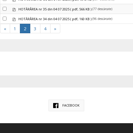
pdf
(77 descărcate)
HOTĂRÂREA nr 35 din 04 07 2025
( pdf, 566 KB )
pdf
(96 descărcate)
HOTĂRÂREA nr 34 din 04 07 2025
( pdf, 160 KB )
«
1
2
3
4
»
FACEBOOK