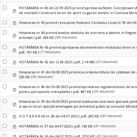
HOTARAREA nr 46 din 22 09 2025 privind aprobarea Notei Conceptuale (An
pdf
de investitii Construire teren de sport cu gazon sintetic in Comuna Micle
pdf
Hotararea nr 45 privind revocarea Hotararii Consilului Local nr 39 din 06
Hotararea nr 44 privind analiza stadiului de inscriere a datelor in Registr
pdf
(88 descărcate)
activitati
( pdf, 284 KB )
HOTĂRÂREA Nr 43 privind aprobarea dezmembrarii imobilului teren in su
pdf
(77 descărcate)
pdf, 191 KB )
pdf
(93 descărcate)
HOTĂRÂREA Nr 42 din 12 08 2025
( pdf, 2.14 MB )
Hotararea nr 41 din 06 08 2025 privind acordarea titlului de cetatean 
pdf
(80 descărcate)
330 KB )
Hotararea nr 40 din 06 08 2025 privind aprobarea regulamentului de acor
pdf
(96 descărcate)
pentru persoanele indreptatite
( pdf, 487 KB )
Hotararea nr 39 din 06 06 2025 privind instituirea unei taxe speciale pen
pdf
si sau in locuri special amenajate pe domeniul public al comunei Miclest
pdf
(89 descărcate)
H O T A R A R EA nr 38 din 04 07 2025
( pdf, 285 KB )
pdf
(81 descărcate)
HOTĂRÂREA nr 37 din 04 07 2025
( pdf, 169 KB )
pdf
(87 descărcate)
HOTĂRÂREA Nr 36 din 04 07 2025
( pdf, 1010 KB )