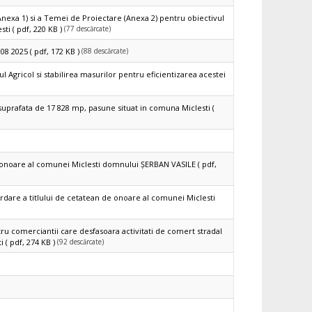
exa 1) si a Temei de Proiectare (Anexa 2) pentru obiectivul
(77 descărcate)
sti
( pdf, 220 KB )
(88 descărcate)
 08 2025
( pdf, 172 KB )
ul Agricol si stabilirea masurilor pentru eficientizarea acestei
prafata de 17 828 mp, pasune situat in comuna Miclesti
(
de onoare al comunei Miclesti domnului ȘERBAN VASILE
( pdf,
dare a titlului de cetatean de onoare al comunei Miclesti
tru comerciantii care desfasoara activitati de comert stradal
(92 descărcate)
i
( pdf, 274 KB )