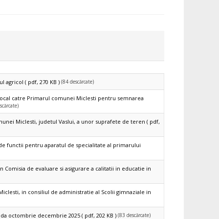
(84 descărcate)
ul agricol
( pdf, 270 KB )
Local catre Primarul comunei Miclesti pentru semnarea
scărcate)
unei Miclesti, judetul Vaslui, a unor suprafete de teren
( pdf,
de functii pentru aparatul de specialitate al primarului
Comisia de evaluare si asigurare a calitatii in educatie in
lesti, in consiliul de administratie al Scolii gimnaziale in
(83 descărcate)
ioada octombrie decembrie 2025
( pdf, 202 KB )