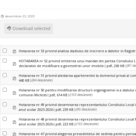
decembrie 22, 2023
Download selected
pdf
Hotararea nr 53 privind analiza stadiului de inscriere a datelor in Registr
HOTARAREA nr 52 privind emiterea unui mandat din partea Consiliului 
pdf
(81 de
declaratiei de modificare a geometriei unor imobile
( pdf, 269 KB )
Hotararea nr 51 privind atestarea apartenentei la domeniul privat al com
pdf
(84 descărcate)
440 KB )
Hotararea nr 50 pentru modificarea structurii organigramei si a statului 
pdf
(103 descărcate)
comunei Miclesti
( pdf, 614 KB )
Hotararea nr 49 privind desemnarea reprezentantului Consiliului Local in 
pdf
(90 descărcate)
anul scolar 2025 2026
( pdf, 239 KB )
Hotararea nr 48 privind desemnarea reprezentantului Consiliului Local Mic
pdf
(102 descărcate)
anul scolar 2025 2026
( pdf, 223 KB )
pdf
Hotararea nr 47 privind alegerea presedintelui de sedinta pentru per