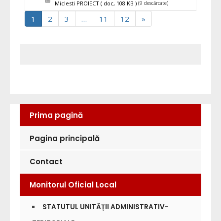
(9 descărcate)
Miclesti PROIECT
( doc, 108 KB )
1
2
3
…
11
12
»
Prima pagină
Pagina principală
Contact
Monitorul Oficial Local
STATUTUL UNITĂȚII ADMINISTRATIV-