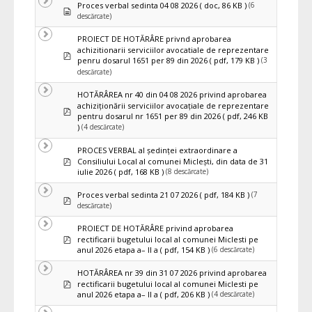
(6
Proces verbal sedinta 04 08 2026
( doc, 86 KB )
Document
descărcate)
PROIECT DE HOTĂRÂRE privnd aprobarea
achizitionarii serviciilor avocatiale de reprezentare
pdf
(3
penru dosarul 1651 per 89 din 2026
( pdf, 179 KB )
descărcate)
HOTĂRÂREA nr 40 din 04 08 2026 privind aprobarea
achiziţionării serviciilor avocațiale de reprezentare
pdf
pentru dosarul nr 1651 per 89 din 2026
( pdf, 246 KB
(4 descărcate)
)
PROCES VERBAL al ședinței extraordinare a
pdf
Consiliului Local al comunei Miclești, din data de 31
(8 descărcate)
iulie 2026
( pdf, 168 KB )
(7
Proces verbal sedinta 21 07 2026
( pdf, 184 KB )
pdf
descărcate)
PROIECT DE HOTĂRÂRE privind aprobarea
pdf
rectificarii bugetului local al comunei Miclesti pe
(6 descărcate)
anul 2026 etapa a– II a
( pdf, 154 KB )
HOTĂRÂREA nr 39 din 31 07 2026 privind aprobarea
pdf
rectificarii bugetului local al comunei Miclesti pe
(4 descărcate)
anul 2026 etapa a– II a
( pdf, 206 KB )