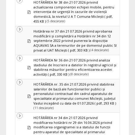
HOTĂRÂREA Nr 38 din 21 07 2026 privind
actualizarea componenței echipei mobile, pentru
pdf
intervenția de urgență în cazurile de violență
domestică, la nivelul U A T Comuna Miclești
( pdf,
(5 descărcate)
455 KB )
Hotărârea nr 37 din 21 07 2026 privind aprobarea
modificării și completării a Hotărârii nr 34 din 12
pdf
septembrie 2022 privind punerea la dispoziția
AQUAVAS SA a terenurilor de pe domeniul public SI
(4 descărcate)
privat al UAT Miclești
( pdf, 303 KB )
HOTĂRÂREA Nr 36 din 21 07 2026 privind analiza
stadiului de înscriere a datelor în registrul agricol şi
pdf
stabilirea măsurilor pentru eficientizarea acestei
(8 descărcate)
activități
( pdf, 330 KB )
HOTĂRÂREA nr. 35 din 21.07.2026 privind stabilirea
salariilor de bază ale funcţionarilor publici şi
personalului contractual din cadrul aparatului de
pdf
specialitate al primarului comunei Miclești, judeţul
Vaslui incepând cu data de 01.07.2026
( pdf, 293 KB )
(11 descărcate)
HOTĂRÂREA nr 34 din 21 07 2026 privind
modificarea hotărârii nr 29 din 16 06 2026 privind
pdf
modificarea organigramei si a statului de funcţii
pentru aparatul de specialitate al primarului