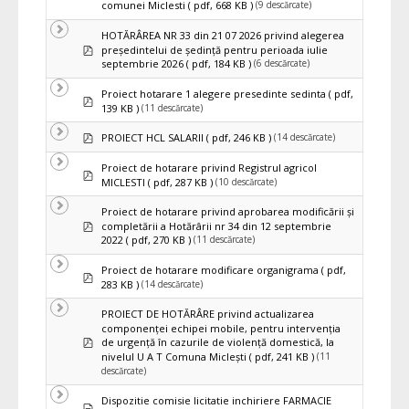
(9 descărcate)
comunei Miclesti
( pdf, 668 KB )
HOTĂRÂREA NR 33 din 21 07 2026 privind alegerea
pdf
preşedintelui de şedinţă pentru perioada iulie
(6 descărcate)
septembrie 2026
( pdf, 184 KB )
Proiect hotarare 1 alegere presedinte sedinta
( pdf,
pdf
(11 descărcate)
139 KB )
pdf
(14 descărcate)
PROIECT HCL SALARII
( pdf, 246 KB )
Proiect de hotarare privind Registrul agricol
pdf
(10 descărcate)
MICLESTI
( pdf, 287 KB )
Proiect de hotarare privind aprobarea modificării și
pdf
completării a Hotărârii nr 34 din 12 septembrie
(11 descărcate)
2022
( pdf, 270 KB )
Proiect de hotarare modificare organigrama
( pdf,
pdf
(14 descărcate)
283 KB )
PROIECT DE HOTĂRÂRE privind actualizarea
componenței echipei mobile, pentru intervenția
pdf
de urgență în cazurile de violență domestică, la
(11
nivelul U A T Comuna Miclești
( pdf, 241 KB )
descărcate)
Dispozitie comisie licitatie inchiriere FARMACIE
Document