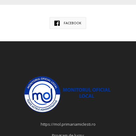
FACEBOOK
https://mol.primariamiclesti.ro
Program de lucru: